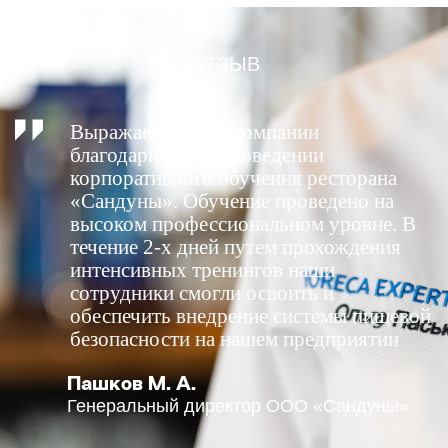
ОТЗЫВ
Выражаем Вашей компании
благодарность в проведении
корпоративного обучения ресторана
«Сандуны». Обучение проведено на
высоком профессиональном уровне. В
течение 2-х дней путем прохождения
интенсивных тренингов наши
сотрудники смогли освоить и
обеспечить внедрение системы пищевой
безопасности на нашем предприятии
Пашков М. А.
Генеральный директор ООО «Сандуны»