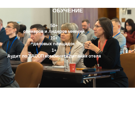
ОБУЧЕНИЕ
50+
спикеров и лидеров мнений
10+
деловых площадок
1+
Аудит по ХАССП комбината питания отеля
ПРАКТИЧЕСКИЕ РЕШЕНИЯ
Как не отравить потребителей, не потерять
репутацию и бизнес
Готовые практические решения для роста