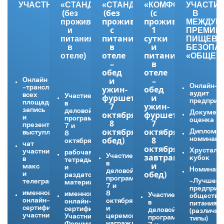
УЧАСТНИК
«СТАНДАРТ»
«СТАНДАРТ+»
«КОМФОРТ»
УЧАСТИ
(без
(с
(без
В
проживания
проживанием
проживания
МЕЖДУН
с
1
и
ПРЕМИИ
питанием
сутки
питания
ПИЩЕВО
в
и
в
БЕЗОПА
отеле
питанием
отеле)
«ОБЩЕП
–
в
обед
отеле
и
–
Онлайн
Онлайн-
-трансляция
ужин-
обед
аудит
всех
Участие
фуршет
и
предприя
площадок,
в
7
ужин-
запись
деловой
Документ
октября,
фуршет
и
программе
оценка
8
7
презентации
7 и
октября-
октября,
Диплом
выступлений,
8
обед)
8
номинан
октября,
чат
октября-
Хрусталь
участников
рабочая
завтрак
Участие
кубок
в
тетрадь
в
и
макс
и
Номинац
деловой
обед)
и
раздаточный
программе
-Лучшее
телеграм,
материал
7 и
предприя
именной
8
именной
Участие
обществе
онлайн-
октября
онлайн-
в
питания
сертификат
и
сертификат
деловой
(различн
участника
церемонии
Участника
программе
типы)
награждения