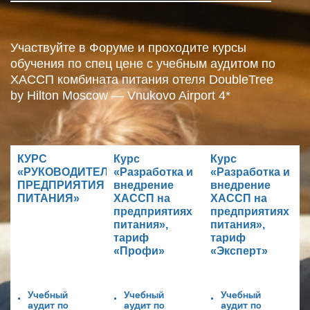
Участвуйте в Форуме и проходите курсы
обучения по спец цене с учебным аудитом по
ХАССП комбината питания отеля DoubleTree
by Hilton Moscow — Vnukovo Airport 4*
КУРС
Курс
Курс
«РУКОВОДИТЕЛЬ
«Разработка и
«Разработка и
ПРЕДПРИЯТИЯ
внедрение
внедрение
ПИТАНИЯ»
ХАССП на
ХАССП на
предприятиях
предприятиях
питания»,
питания»,
тариф
тариф
«Профи»
«Эксперт»
Учебный
Учебный
Учебный
аудит по
аудит по
аудит по