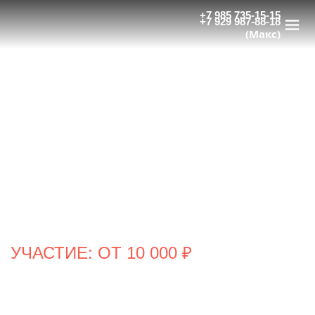
+7 985 735-15-15
+7 929 987-88-18
(Макс)
7-8 ОКТЯБРЯ 2026
Первый форум по экономике и
организации безопасного производства
кулинарной продукции на предприятиях
общественного питания
Площадка проведения:
Москва, отель
DoubleTree by Hilton Moscow — Vnukovo
Airport 4*
УЧАСТИЕ: ОТ 10 000 ₽
Зарегистрироваться
Программа
Сертификат
Видео о форуме