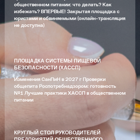
общественном питании: что делать? Как
избежать? ВПЕРВЫЕ! Закрытая площадка с
юристами и обвиняемыми (онлайн-трансляция
не доступна)
ПЛОЩАДКА СИСТЕМЫ ПИЩЕВОЙ
БЕЗОПАСНОСТИ (ХАССП)
Изменения СанПиН в 2027 г Проверки
общепита Роспотребнадзором: готовность
№1 Лучшие практики ХАССП в общественном
питании
КРУГЛЫЙ СТОЛ РУКОВОДИТЕЛЕЙ
ПРЕДПРИЯТИЙ ОБЩЕСТВЕННОГО