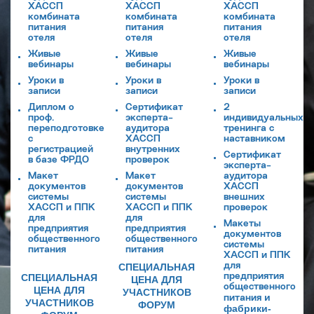
ХАССП
ХАССП
ХАССП
комбината
комбината
комбината
питания
питания
питания
отеля
отеля
отеля
Живые
Живые
Живые
вебинары
вебинары
вебинары
Уроки в
Уроки в
Уроки в
записи
записи
записи
Диплом о
Сертификат
2
проф.
эксперта-
индивидуальных
переподготовке
аудитора
тренинга с
с
ХАССП
наставником
регистрацией
внутренних
Сертификат
в базе ФРДО
проверок
эксперта-
Макет
Макет
аудитора
документов
документов
ХАССП
системы
системы
внешних
ХАССП и ППК
ХАССП и ППК
проверок
для
для
Макеты
предприятия
предприятия
документов
общественного
общественного
системы
питания
питания
ХАССП и ППК
для
СПЕЦИАЛЬНАЯ
предприятия
СПЕЦИАЛЬНАЯ
ЦЕНА ДЛЯ
общественного
ЦЕНА ДЛЯ
УЧАСТНИКОВ
и
питания
УЧАСТНИКОВ
ФОРУМ
фабрики-