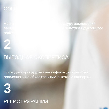
СОГЛАСОВЫВАЕМ
Наши эксперты сопроводят процедуру самооценки
вашего средства размещения посредством удаленного
рабочего стола
2
ВЫЕЗДНАЯ ЭКСПЕРТИЗА
Проводим процедуру классификации средства
размещения с обязательным выездом эксперта
3
РЕГИСТРИРАЦИЯ