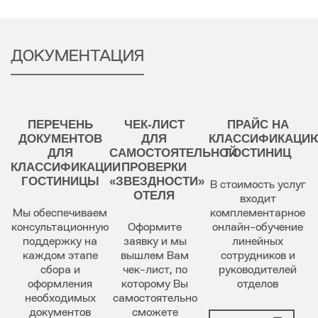
ДОКУМЕНТАЦИЯ
ПЕРЕЧЕНЬ
ЧЕК-ЛИСТ
ПРАЙС НА
ДОКУМЕНТОВ
ДЛЯ
КЛАССИФИКАЦИ
ДЛЯ
САМОСТОЯТЕЛЬНОЙ
ГОСТИНИЦ
КЛАССИФИКАЦИИ
ПРОВЕРКИ
ГОСТИНИЦЫ
«ЗВЕЗДНОСТИ»
В стоимость услуг
ОТЕЛЯ
входит
Мы обеспечиваем
комплементарное
консультационную
Оформите
онлайн-обучение
поддержку на
заявку и мы
линейных
каждом этапе
вышлем Вам
сотрудников и
сбора и
чек-лист, по
руководителей
оформления
которому Вы
отделов
необходимых
самостоятельно
документов
сможете