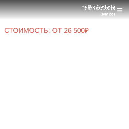
КЛАССИФИКАЦИЯ ОТЕЛЕЙ
+7 985 735-15-15
+7 929 987-88-18
«ЗВЕЗДЫ» ОТЕЛЯМ
(Макс)
С бесплатным онлайн-обучением и сертификацией
линейных сотрудников
СТОИМОСТЬ: ОТ 26 500₽
Оставить заявку