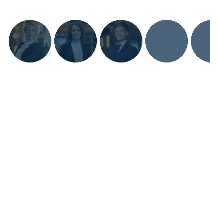
Пасько Ольга
Владимировна
Доктор технических наук, профессор,
руководитель и основатель компании
«Помогаю строить безопасный и эффективный бизнес в
сфере гостеприимства, «выращиваю» отели и
рестораны, проектирую по ХАССП рестораны и отели,
внедряю цифровую систему ХАССП, готовлю к
проверкам Роспотребнадзора»