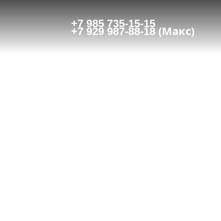
+7 985 735-15-15
(Макс)
+7 929 987-88-18
 4*,