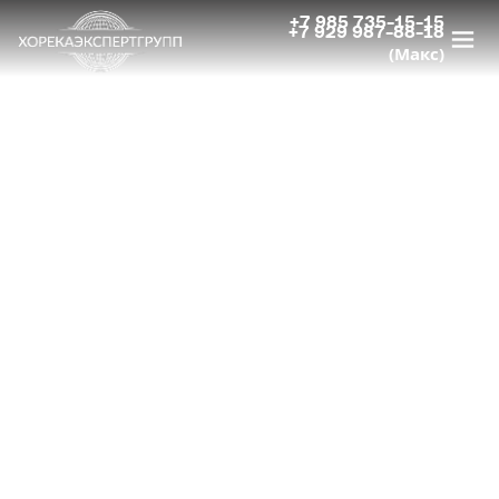
ОНЛАЙН-КУРС ОБУЧЕНИЯ ДЛЯ ПОВАРОВ
+7 985 735-15-15
+7 929 987-88-18
(Макс)
«ПОВАРСКОЕ ДЕЛО И ПИЩЕВАЯ
БЕЗОПАСНОСТЬ (ХАССП)»
Удостоверение о повышении квалификации
по программе «Поварское дело и пищевая
безопасность (ХАССП)»
1 июля 2026г.
Старт курса:
Консультация
Получить программу