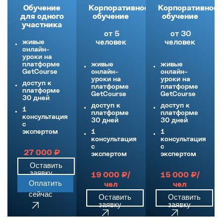
Обучение
Корпоративное
Корпоративное
для одного
обучение
обучение
участника
от 5
от 30
живые
человек
человек
онлайн-
уроки на
платформе
живые
живые
GetCourse
онлайн-
онлайн-
уроки на
уроки на
доступ к
платформе
платформе
платформе
GetCourse
GetCourse
30 дней
доступ к
доступ к
1
платформе
платформе
консультация
30 дней
30 дней
c
экспертом
1
1
консультация
консультация
c
c
27 000 ₽
экспертом
экспертом
Оставить
заявку
19 000 ₽/
15 000 ₽/
Оплатить
чел
чел
сейчас
Оставить
Оставить
заявку
заявку